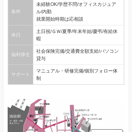
未経験OK/学歴不問/オフィスカジュア
条件
ル/内勤
就業開始時期は応相談
土日祝/ＧＷ/夏季/年末年始/慶弔/有給休
休日
暇
社会保険完備/交通費全額支給/パソコン
福利厚生
貸与
マニュアル・研修完備/個別フォロー体
サポート
制